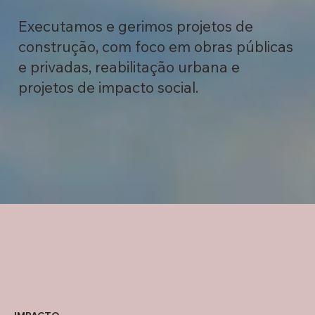
Executamos e gerimos projetos de
construção, com foco em obras públicas
e privadas, reabilitação urbana e
projetos de impacto social.