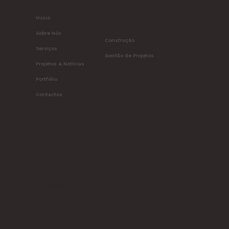
Inicio
OS NOSSOS SERVIÇOS
Sobre Nós
Construção
Serviços
Gestão de Projetos
Projetos & Notícias
Portfólio
Contactos
CONTACTOS
info@habitamais.pt