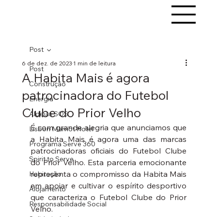
Post
6 de dez. de 2023
1 min de leitura
Post
A Habita Mais é agora
Construção
patrocinadora do Futebol
Energia
Clube do Prior Velho
Aldeias SOS
É com grande alegria que anunciamos que 
Lisbon Marriot Hotel
a Habita Mais é agora uma das marcas 
Programa Serve 360
patrocinadoras oficiais do Futebol Clube 
Spirit to Serve
do Prior Velho. Esta parceria emocionante 
representa o compromisso da Habita Mais 
Habitação
em apoiar e cultivar o espírito desportivo  
Alojamento
que caracteriza o Futebol Clube do Prior 
Responsabilidade Social
Velho.