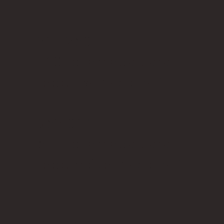
217 260
910
(chamada para
rede fixa nacional)
963 014
697
(chamada para
rede móvel nacional)