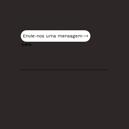
Rua Dr.º José
Baptista de Sousa 47
d, 1500-244 Lisboa
Envie-nos uma mensagem
Termos e Condições
Política de Privacidade
Política Ambiental
Política de Cookies
Livro de Reclamações
© 2026 Habita Mais. Todos os direitos reservados.