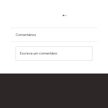
Comentários
Escreva um comentário
Habita Mais é uma das melhores
empresas para trabalhar