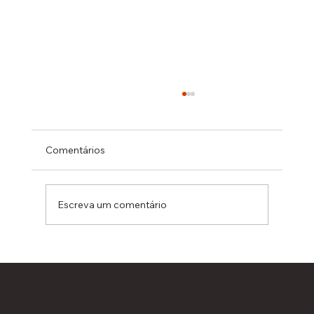
Comentários
Escreva um comentário
Habita Mais é uma das melhores
empresas para trabalhar