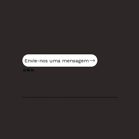
Rua Dr.º José
Baptista de Sousa 47
d, 1500-244 Lisboa
Envie-nos uma mensagem
Termos e Condições
Política de Privacidade
Política Ambiental
Política de Cookies
Livro de Reclamações
© 2026 Habita Mais. Todos os direitos reservados.