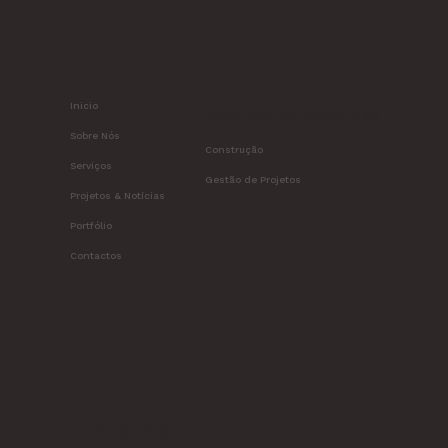
Inicio
OS NOSSOS SERVIÇOS
Sobre Nós
Construção
Serviços
Gestão de Projetos
Projetos & Notícias
Portfólio
Contactos
CONTACTOS