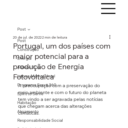
Post
20 de jul. de 2022
2 min de leitura
Post
Portugal, um dos países com
Construção
maior potencial para a
Energia
produção de Energia
Aldeias SOS
Fotovoltaica
Lisbon Marriot Hotel
Programa Serve 360
A preocupação com a preservação do 
meio ambiente e com o futuro do planeta 
Spirit to Serve
tem vindo a ser agravada pelas notícias 
Habitação
que chegam acerca das alterações 
Alojamento
climáticas. 
Responsabilidade Social