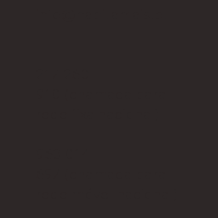
info@habitamais.pt
217 260
910
(chamada para
rede fixa nacional)
963 014
697
(chamada para
rede móvel nacional)