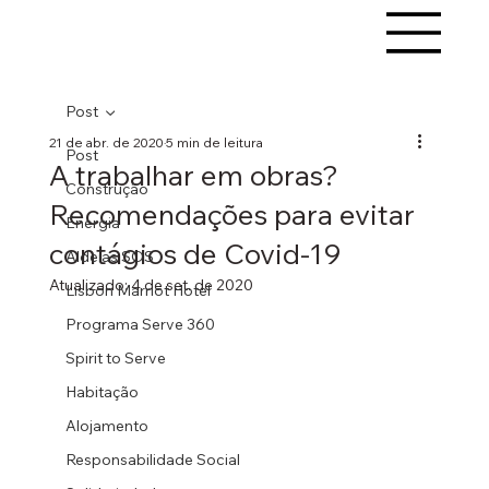
Post
21 de abr. de 2020
5 min de leitura
Post
A trabalhar em obras?
Construção
Recomendações para evitar
Energia
contágios de Covid-19
Aldeias SOS
Atualizado:
4 de set. de 2020
Lisbon Marriot Hotel
Programa Serve 360
Spirit to Serve
Habitação
Alojamento
Responsabilidade Social