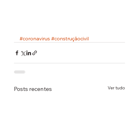
#coronavirus
#construçãocivil
Ver tudo
Posts recentes