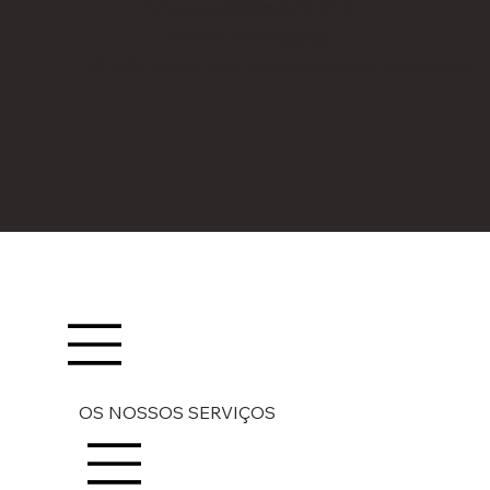
Política Ambiental
Política de Cookies
Livro de Reclamações
© 2026 Habita Mais. Todos os direitos reservados.
OS NOSSOS SERVIÇOS