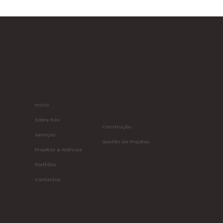
Habita Mais é uma das melhores
empresas para trabalhar
Inicio
OS NOSSOS SERVIÇOS
Sobre Nós
Construção
Serviços
Gestão de Projetos
Projetos & Notícias
Portfólio
Contactos