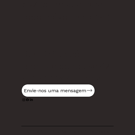
697
(chamada para
rede móvel nacional)
Rua Dr.º José
Baptista de Sousa 47
d, 1500-244 Lisboa
Envie-nos uma mensagem
Termos e Condições
Política de Privacidade