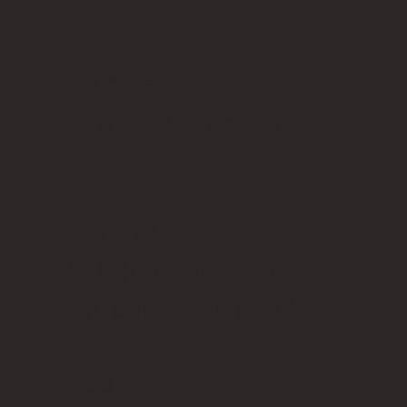
CONTACTOS
info@habitamais.pt
217 260
910
(chamada para
rede fixa nacional)
963 014