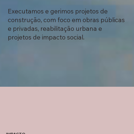
Executamos e gerimos projetos de
construção, com foco em obras públicas
e privadas, reabilitação urbana e
projetos de impacto social.