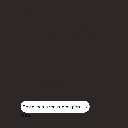
963 014
697
(chamada para
rede móvel nacional)
Rua Dr.º José
Baptista de Sousa 47
d, 1500-244 Lisboa
Envie-nos uma mensagem