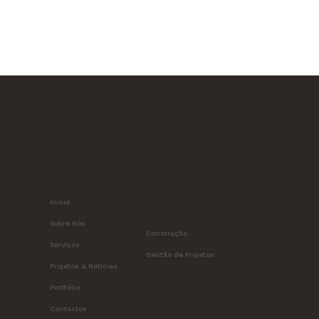
Inicio
OS NOSSOS SERVIÇOS
Sobre Nós
Construção
Serviços
Gestão de Projetos
Projetos & Notícias
Portfólio
Contactos