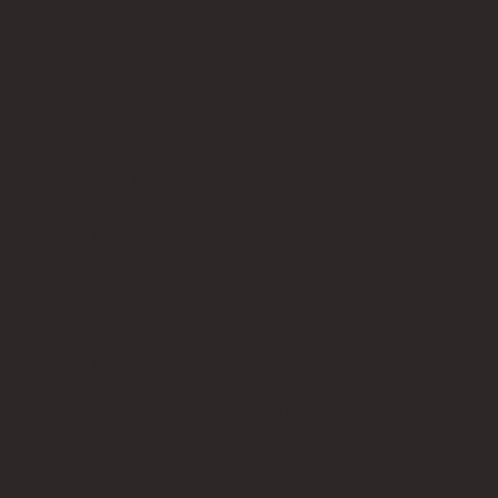
CONTACTOS
info@habitamais.pt
217 260
910
(chamada para
rede fixa nacional)