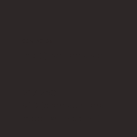
Contactos
CONTACTOS
info@habitamais.pt
217 260
910
(chamada para
rede fixa nacional)