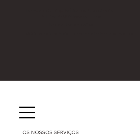
Termos e Condições
Política de Privacidade
Política Ambiental
Política de Cookies
Livro de Reclamações
© 2026 Habita Mais. Todos os direitos reservados.