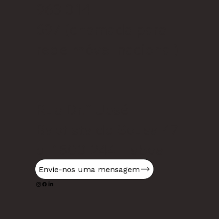
963 014
697
(chamada para
rede móvel nacional)
Rua Dr.º José
Baptista de Sousa 47
d, 1500-244 Lisboa
Envie-nos uma mensagem