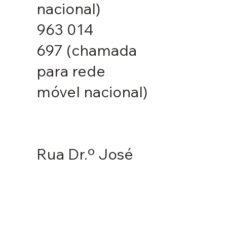
para rede fixa
nacional)
963 014
697
(chamada
para rede
móvel nacional)
Rua Dr.º José
Baptista de
Sousa 47 d, 1500-