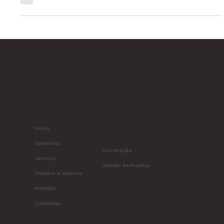
muitos meninos e...
Inicio
OS NOSSOS SERVIÇOS
Sobre Nós
Construção
Serviços
Gestão de Projetos
Projetos & Notícias
Portfólio