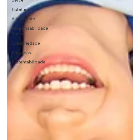
Serve
Habitação
Alojamento
Responsabilidade
Social
Solidariedade
Parcerias
sustentabilidade