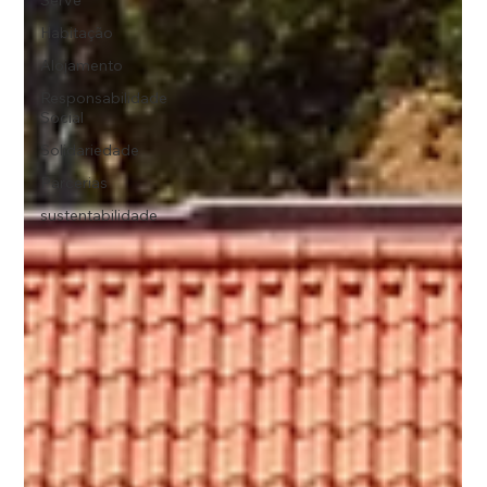
Serve
Habitação
Alojamento
Responsabilidade
Social
Solidariedade
Parcerias
sustentabilidade