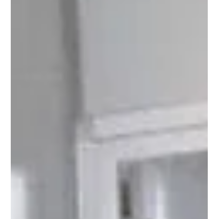
destacando-se pelo forte compromisso com o
desenvolvimento pessoal e profissional dos seus
colaboradores. Uma avaliação direta feita pelos próprios
colaboradores Promovida pela Exame e ManpowerGroup
Portugal , a classificação das Melhores Empresas para
Trabalhar em 2024 baseou-se num inquérito que ouviu
milhares