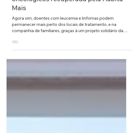
26 de mai. de 2023
3 min de leitura
Inaugurada primeira casa de
acolhimento para doentes hemato-
oncológicos recuperada pela Habita
Mais
Agora sim, doentes com leucemia e linfomas podem
permanecer mais perto dos locais de tratamento, e na
companhia de familiares, graças à um projeto solidário da
Associação Portuguesa Contra a Leucemia que teve o apoio
da Câmara Municipal de Lisboa e o contributo da empresa de
construção Habita Mais. "É com grande satisfação que
abrimos oficialmente as portas da primeira casa de
acolhimento para doentes hemato-oncológicos adultos em
Lisboa”. Foi com estas palavras que Manuel Ab