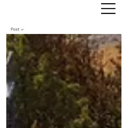
Post
Post
Construção
Energia
Aldeias
SOS
Lisbon
Marriot
Hotel
Programa
Serve
360
Spirit
to