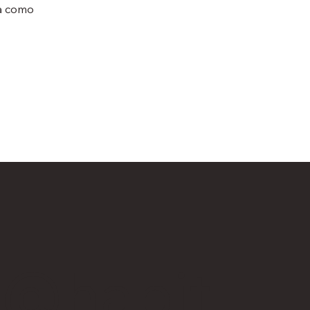
ma como
o@habit