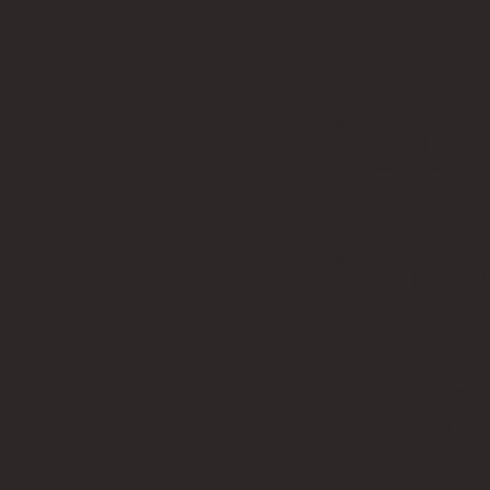
red
móv
ona