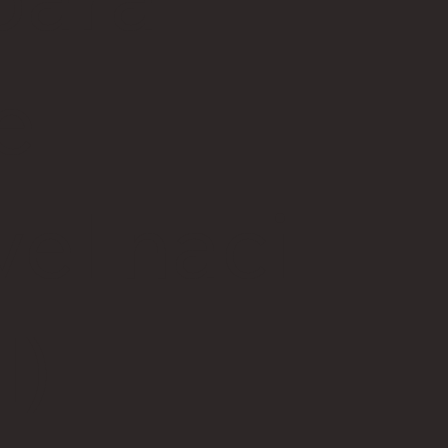
e
el naci
l)