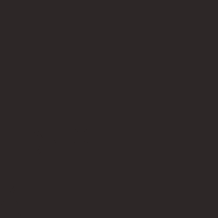
 Dr.º
é