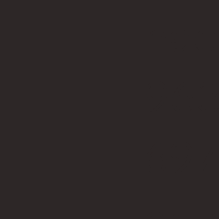
nac
963
69
da 