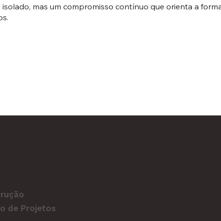
vo isolado, mas um compromisso contínuo que orienta a for
os.
SSOS SERVIÇOS
CONTACTOS
inf
rução
o de Projetos