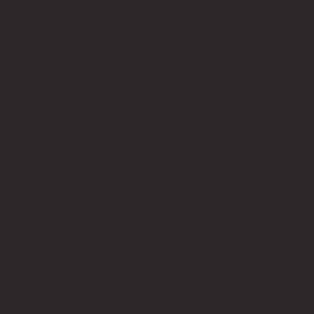
ional)
 014
7
(chama
para