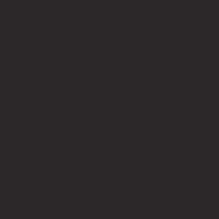
 260
(chama
para
e fixa