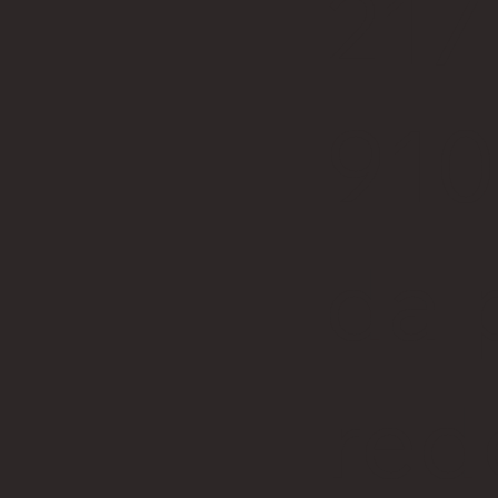
217
910
da 
red