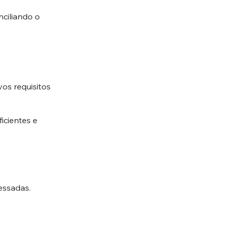
nciliando o
os requisitos
icientes e
essadas.