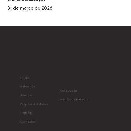
31 de março de 2026
Inicio
OS NOSSOS SERVIÇOS
Sobre Nós
Construção
Serviços
Gestão de Projetos
Projetos & Notícias
Portfólio
Contactos