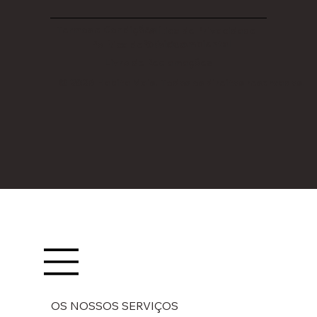
Termos e Condições
Política de Privacidade
Política Ambiental
Política de Cookies
Livro de Reclamações
© 2026 Habita Mais. Todos os direitos reservados.
OS NOSSOS SERVIÇOS