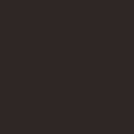
CONTACTOS
info@habitamais.pt
217 260
910
(chamada para
rede fixa nacional)