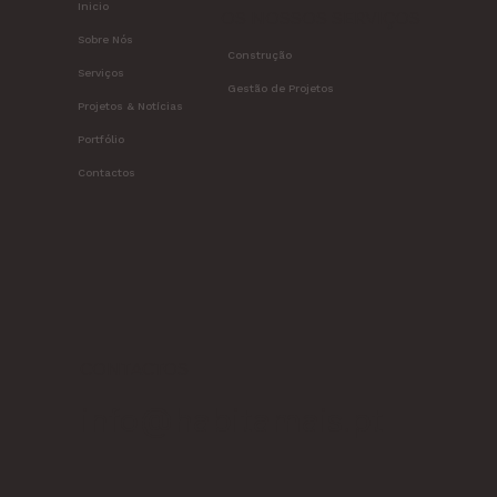
Inicio
OS NOSSOS SERVIÇOS
Sobre Nós
Construção
Serviços
Gestão de Projetos
Projetos & Notícias
Portfólio
Contactos
CONTACTOS
info@habitamais.pt