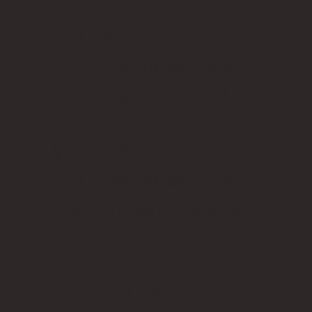
217 260
910
(chamada para
rede fixa nacional)
963 014
697
(chamada para
rede móvel nacional)
Rua Dr.º José