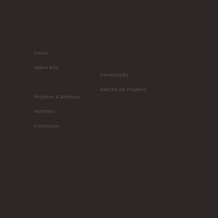
Inicio
OS NOSSOS SERVIÇOS
Sobre Nós
Construção
Serviços
Gestão de Projetos
Projetos & Notícias
Portfólio
Contactos
CONTACTOS