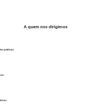
A quem nos dirigimos
des públicas
sas
idores