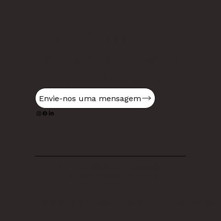
Rua Dr.º José
Baptista de Sousa 47
d, 1500-244 Lisboa
Envie-nos uma mensagem
Termos e Condições
Política de Cookies
Política de Privacidade
Livro de Reclamações
Política Ambiental
© 2026 Habita Mais. Todos os direitos reservados.