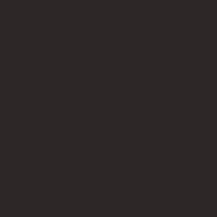
info@habitamais.pt
217 260
910
(chamada para
rede fixa nacional)
963 014
697
(chamada para
rede móvel nacional)